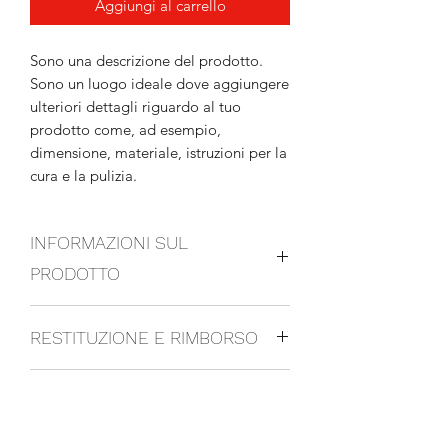
Aggiungi al carrello
Sono una descrizione del prodotto.
Sono un luogo ideale dove aggiungere
ulteriori dettagli riguardo al tuo
prodotto come, ad esempio,
dimensione, materiale, istruzioni per la
cura e la pulizia.
INFORMAZIONI SUL
PRODOTTO
Sono un dettaglio sul prodotto. Sono
RESTITUZIONE E RIMBORSO
un luogo ideale dove aggiungere
ulteriori dettagli sul tuo prodotto
Sono una politica di restituzione e
come, ad esempio, dimensione,
INFORMAZIONI DI SPEDIZIONE
rimborso. Sono un luogo ideale dove
materiale, istruzioni per la cura e la
far sapere ai tuoi clienti cosa fare nel
pulizia. Questo è anche uno spazio
Sono un'informativa sulla spedizione.
caso essi siano insoddisfatti del loro
ideale dove parlare di ciò che rende